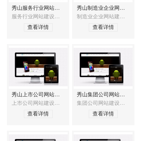
秀山服务行业网站建设
秀山制造业企业网站建设
服务行业网站建设的特殊需求 如何定位网站类型、服务重点、目标客户？如何在展示服务的同时更好的展现出品牌价值，提升企业在客户心中的印象？如何将服务与互动体验相结合，提升客户体验度？如何充分展现服务品质和综合实力，从而引起客户兴趣，产生共鸣，增加信任？如何才能更快地获得更多的客户和商机？ 服务行业网站建设解决方案
制造业企业网站建设的重点需求如何让客户产生信赖感？如何让网站的凸显价值？如何让网站即具有设计品质，又能直接明了的展现企业特色？如何展示产品并让客户快速找到他想要的产品？如何让更多的潜在客户找到您？能否进行长期运营维护？制造业企业网站建设解决方案制造业企业的建站解决方案是在以往制造业企业网站建设的丰厚经验基础上，加以提炼
查看详情
查看详情
秀山上市公司网站建设
秀山集团公司网站建设
上市公司网站建设的特殊需求上市公司网站形象未收到重视，影响投资者的判断；上市公司网站未能及时披露信息，不能为投资者带来帮助；上市公司网络正面口碑信息和公信力缺失，降低投资者信心；上市公司网站建设服务范围网站定位分析及建议，包含网站策划布局和结构，形成一整套解决方案；上市公司网站的形象界面创意设计以及DIV前台结构布局；系
集团公司网站建设的特殊需求 集团跨行业经营，涉猎各个产业，旗下企业众多，产品线庞大，如何整合并得到展示效果？团有着悠久的历史文化、强大的团队、充沛的资源、丰富的经验，如何整合并得到展示效果？集团区域性广，牵涉到众多下属公司，如何进行网站整体管控，并让下属公司参与到运营和管理中来？集团网站的架构该如何进行规划？才能
查看详情
查看详情