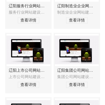
辽阳服务行业网站建设
辽阳制造业企业网站建设
服务行业网站建设的特殊需求 如何定位网站类型、服务重点、目标客户？如何在展示服务的同时更好的展现出品牌价值，提升企业在客户心中的印象？如何将服务与互动体验相结合，提升客户体验度？如何充分展现服务品质和综合实力，从而引起客户兴趣，产生共鸣，增加信任？如何才能更快地获得更多的客户和商机？ 服务行业网站建设解决方案
制造业企业网站建设的重点需求如何让客户产生信赖感？如何让网站的凸显价值？如何让网站即具有设计品质，又能直接明了的展现企业特色？如何展示产品并让客户快速找到他想要的产品？如何让更多的潜在客户找到您？能否进行长期运营维护？制造业企业网站建设解决方案制造业企业的建站解决方案是在以往制造业企业网站建设的丰厚经验基础上，加以提炼
查看详情
查看详情
辽阳上市公司网站建设
辽阳集团公司网站建设
上市公司网站建设的特殊需求上市公司网站形象未收到重视，影响投资者的判断；上市公司网站未能及时披露信息，不能为投资者带来帮助；上市公司网络正面口碑信息和公信力缺失，降低投资者信心；上市公司网站建设服务范围网站定位分析及建议，包含网站策划布局和结构，形成一整套解决方案；上市公司网站的形象界面创意设计以及DIV前台结构布局；系
集团公司网站建设的特殊需求 集团跨行业经营，涉猎各个产业，旗下企业众多，产品线庞大，如何整合并得到展示效果？团有着悠久的历史文化、强大的团队、充沛的资源、丰富的经验，如何整合并得到展示效果？集团区域性广，牵涉到众多下属公司，如何进行网站整体管控，并让下属公司参与到运营和管理中来？集团网站的架构该如何进行规划？才能
查看详情
查看详情