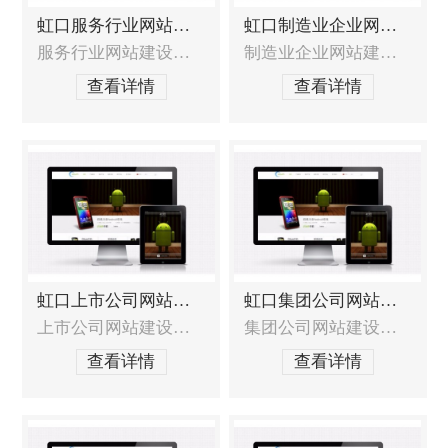
虹口服务行业网站建设
虹口制造业企业网站建设
服务行业网站建设的特殊需求 如何定位网站类型、服务重点、目标客户？如何在展示服务的同时更好的展现出品牌价值，提升企业在客户心中的印象？如何将服务与互动体验相结合，提升客户体验度？如何充分展现服务品质和综合实力，从而引起客户兴趣，产生共鸣，增加信任？如何才能更快地获得更多的客户和商机？ 服务行业网站建设解决方案
制造业企业网站建设的重点需求如何让客户产生信赖感？如何让网站的凸显价值？如何让网站即具有设计品质，又能直接明了的展现企业特色？如何展示产品并让客户快速找到他想要的产品？如何让更多的潜在客户找到您？能否进行长期运营维护？制造业企业网站建设解决方案制造业企业的建站解决方案是在以往制造业企业网站建设的丰厚经验基础上，加以提炼
查看详情
查看详情
虹口上市公司网站建设
虹口集团公司网站建设
上市公司网站建设的特殊需求上市公司网站形象未收到重视，影响投资者的判断；上市公司网站未能及时披露信息，不能为投资者带来帮助；上市公司网络正面口碑信息和公信力缺失，降低投资者信心；上市公司网站建设服务范围网站定位分析及建议，包含网站策划布局和结构，形成一整套解决方案；上市公司网站的形象界面创意设计以及DIV前台结构布局；系
集团公司网站建设的特殊需求 集团跨行业经营，涉猎各个产业，旗下企业众多，产品线庞大，如何整合并得到展示效果？团有着悠久的历史文化、强大的团队、充沛的资源、丰富的经验，如何整合并得到展示效果？集团区域性广，牵涉到众多下属公司，如何进行网站整体管控，并让下属公司参与到运营和管理中来？集团网站的架构该如何进行规划？才能
查看详情
查看详情