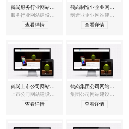
鹤岗服务行业网站建设
鹤岗制造业企业网站建设
服务行业网站建设的特殊需求 如何定位网站类型、服务重点、目标客户？如何在展示服务的同时更好的展现出品牌价值，提升企业在客户心中的印象？如何将服务与互动体验相结合，提升客户体验度？如何充分展现服务品质和综合实力，从而引起客户兴趣，产生共鸣，增加信任？如何才能更快地获得更多的客户和商机？ 服务行业网站建设解决方案
制造业企业网站建设的重点需求如何让客户产生信赖感？如何让网站的凸显价值？如何让网站即具有设计品质，又能直接明了的展现企业特色？如何展示产品并让客户快速找到他想要的产品？如何让更多的潜在客户找到您？能否进行长期运营维护？制造业企业网站建设解决方案制造业企业的建站解决方案是在以往制造业企业网站建设的丰厚经验基础上，加以提炼
查看详情
查看详情
鹤岗上市公司网站建设
鹤岗集团公司网站建设
上市公司网站建设的特殊需求上市公司网站形象未收到重视，影响投资者的判断；上市公司网站未能及时披露信息，不能为投资者带来帮助；上市公司网络正面口碑信息和公信力缺失，降低投资者信心；上市公司网站建设服务范围网站定位分析及建议，包含网站策划布局和结构，形成一整套解决方案；上市公司网站的形象界面创意设计以及DIV前台结构布局；系
集团公司网站建设的特殊需求 集团跨行业经营，涉猎各个产业，旗下企业众多，产品线庞大，如何整合并得到展示效果？团有着悠久的历史文化、强大的团队、充沛的资源、丰富的经验，如何整合并得到展示效果？集团区域性广，牵涉到众多下属公司，如何进行网站整体管控，并让下属公司参与到运营和管理中来？集团网站的架构该如何进行规划？才能
查看详情
查看详情