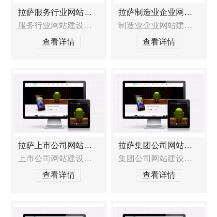
拉萨服务行业网站建设
拉萨制造业企业网站建设
服务行业网站建设的特殊需求 如何定位网站类型、服务重点、目标客户？如何在展示服务的同时更好的展现出品牌价值，提升企业在客户心中的印象？如何将服务与互动体验相结合，提升客户体验度？如何充分展现服务品质和综合实力，从而引起客户兴趣，产生共鸣，增加信任？如何才能更快地获得更多的客户和商机？ 服务行业网站建设解决方案
制造业企业网站建设的重点需求如何让客户产生信赖感？如何让网站的凸显价值？如何让网站即具有设计品质，又能直接明了的展现企业特色？如何展示产品并让客户快速找到他想要的产品？如何让更多的潜在客户找到您？能否进行长期运营维护？制造业企业网站建设解决方案制造业企业的建站解决方案是在以往制造业企业网站建设的丰厚经验基础上，加以提炼
查看详情
查看详情
拉萨上市公司网站建设
拉萨集团公司网站建设
上市公司网站建设的特殊需求上市公司网站形象未收到重视，影响投资者的判断；上市公司网站未能及时披露信息，不能为投资者带来帮助；上市公司网络正面口碑信息和公信力缺失，降低投资者信心；上市公司网站建设服务范围网站定位分析及建议，包含网站策划布局和结构，形成一整套解决方案；上市公司网站的形象界面创意设计以及DIV前台结构布局；系
集团公司网站建设的特殊需求 集团跨行业经营，涉猎各个产业，旗下企业众多，产品线庞大，如何整合并得到展示效果？团有着悠久的历史文化、强大的团队、充沛的资源、丰富的经验，如何整合并得到展示效果？集团区域性广，牵涉到众多下属公司，如何进行网站整体管控，并让下属公司参与到运营和管理中来？集团网站的架构该如何进行规划？才能
查看详情
查看详情