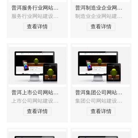
普洱服务行业网站建设
普洱制造业企业网站建设
服务行业网站建设的特殊需求 如何定位网站类型、服务重点、目标客户？如何在展示服务的同时更好的展现出品牌价值，提升企业在客户心中的印象？如何将服务与互动体验相结合，提升客户体验度？如何充分展现服务品质和综合实力，从而引起客户兴趣，产生共鸣，增加信任？如何才能更快地获得更多的客户和商机？ 服务行业网站建设解决方案
制造业企业网站建设的重点需求如何让客户产生信赖感？如何让网站的凸显价值？如何让网站即具有设计品质，又能直接明了的展现企业特色？如何展示产品并让客户快速找到他想要的产品？如何让更多的潜在客户找到您？能否进行长期运营维护？制造业企业网站建设解决方案制造业企业的建站解决方案是在以往制造业企业网站建设的丰厚经验基础上，加以提炼
查看详情
查看详情
普洱上市公司网站建设
普洱集团公司网站建设
上市公司网站建设的特殊需求上市公司网站形象未收到重视，影响投资者的判断；上市公司网站未能及时披露信息，不能为投资者带来帮助；上市公司网络正面口碑信息和公信力缺失，降低投资者信心；上市公司网站建设服务范围网站定位分析及建议，包含网站策划布局和结构，形成一整套解决方案；上市公司网站的形象界面创意设计以及DIV前台结构布局；系
集团公司网站建设的特殊需求 集团跨行业经营，涉猎各个产业，旗下企业众多，产品线庞大，如何整合并得到展示效果？团有着悠久的历史文化、强大的团队、充沛的资源、丰富的经验，如何整合并得到展示效果？集团区域性广，牵涉到众多下属公司，如何进行网站整体管控，并让下属公司参与到运营和管理中来？集团网站的架构该如何进行规划？才能
查看详情
查看详情